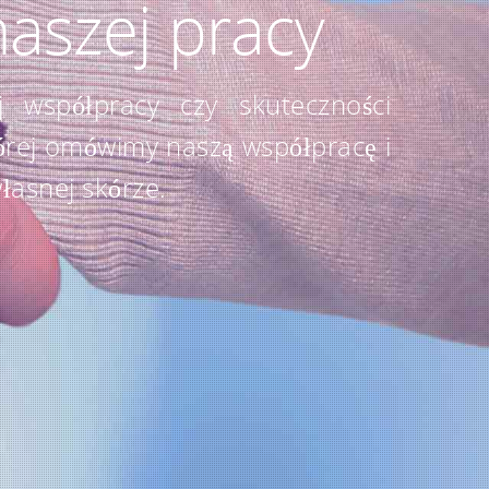
naszej pracy
 współpracy czy skuteczności
órej omówimy naszą współpracę i
łasnej skórze.