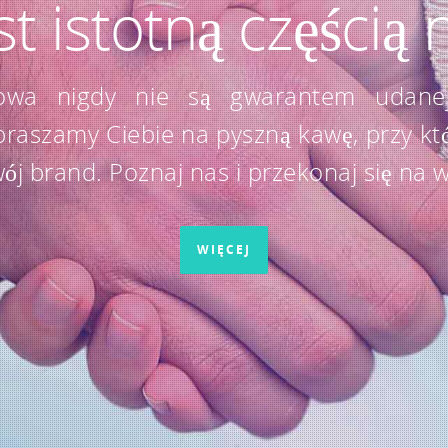
st istotną częścią 
owa nigdy nie są gwarantem udanej
praszamy Ciebie na pyszną kawę, przy kt
j brand. Poznaj nas i przekonaj się na w
WIĘCEJ