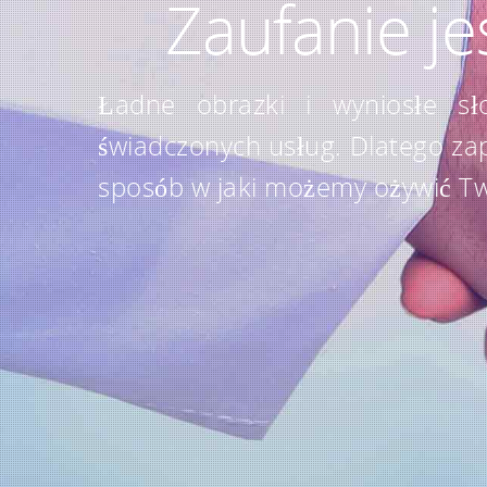
Zaufanie je
Ładne obrazki i wyniosłe sł
świadczonych usług. Dlatego za
sposób w jaki możemy ożywić Twó